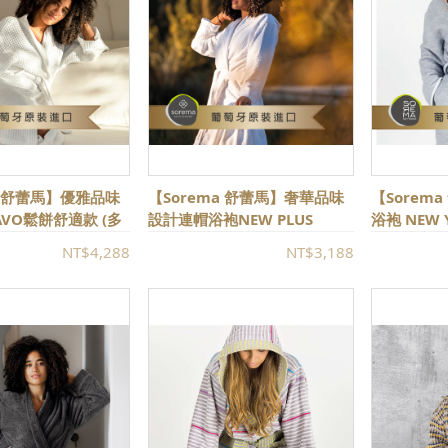
a 舒蕾馬】優雅品味
【Sorema 舒蕾馬】奢華品味
【Sorem
VO鬆餅舒適款 (多
設計連帽浴袍NEW PLUS
浴袍 NEW
BATHROBES (多色可選)
藍(★五星
NT$4,288
NT$3,188