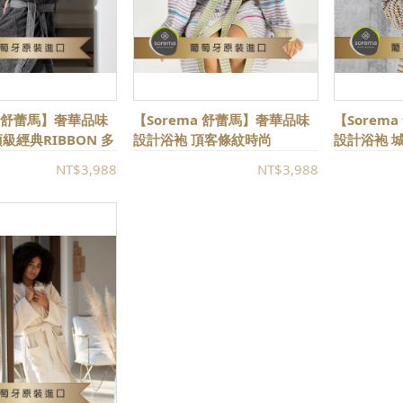
a 舒蕾馬】奢華品味
【Sorema 舒蕾馬】奢華品味
【Sorem
級經典RIBBON 多
設計浴袍 頂客條紋時尚
設計浴袍 城
美五星級飯店指定
DROP★歐美五星級飯店指定
立體格紋雪
NT$3,988
NT$3,988
品牌★