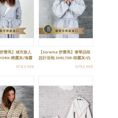
a 舒蕾馬】城市旅人
【Sorema 舒蕾馬】奢華品味
 YORK-輕霧灰/海霧
設計浴袍 SHELTER-棕霧灰/白
級飯店衛浴品味★)
霧灰 復古斑駁質感
NT$3,988
NT$3,988