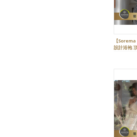
【Sorem
設計浴袍 頂
色可選★歐
品牌★