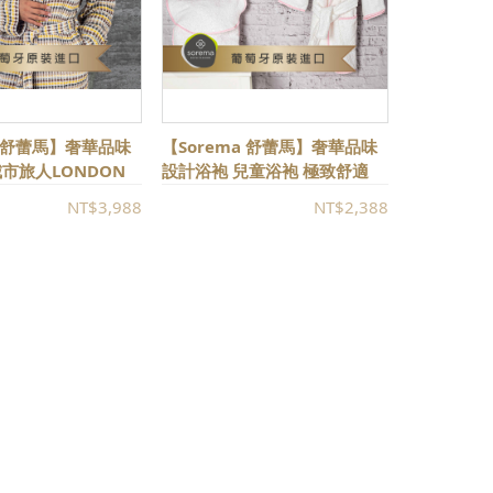
a 舒蕾馬】奢華品味
【Sorema 舒蕾馬】奢華品味
市旅人LONDON
設計浴袍 兒童浴袍 極致舒適
紡織法 輕透速乾
多色可選★歐美五星級飯店指
NT$3,988
NT$2,388
定品牌★