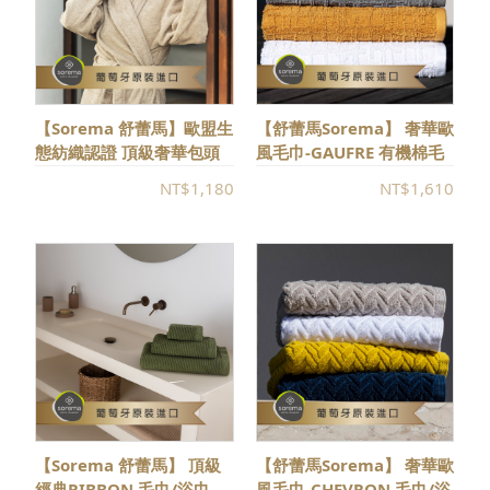
【Sorema 舒蕾馬】歐盟生
【舒蕾馬Sorema】 奢華歐
態紡織認證 頂級奢華包頭
風毛巾-GAUFRE 有機棉毛
巾 多色可選
巾/浴巾
NT$1,180
NT$1,610
【Sorema 舒蕾馬】 頂級
【舒蕾馬Sorema】 奢華歐
經典RIBBON 毛巾/浴巾
風毛巾-CHEVRON 毛巾/浴