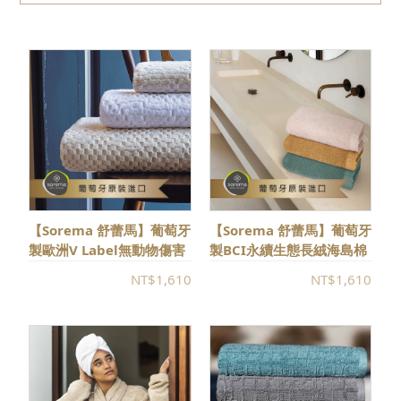
所有商品
MIMIO
SOREMA
BOVI
Ach Brito
香氛
【Sorema 舒蕾馬】葡萄牙
【Sorema 舒蕾馬】葡萄牙
熱門推薦
製歐洲V Label無動物傷害
製BCI永續生態長絨海島棉
認證BE VEGAN毛/浴巾(多
FEEL毛巾/浴巾(多色可選)
NT$1,610
NT$1,610
色可選)